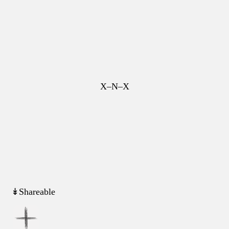
X–N–X
↡Shareable