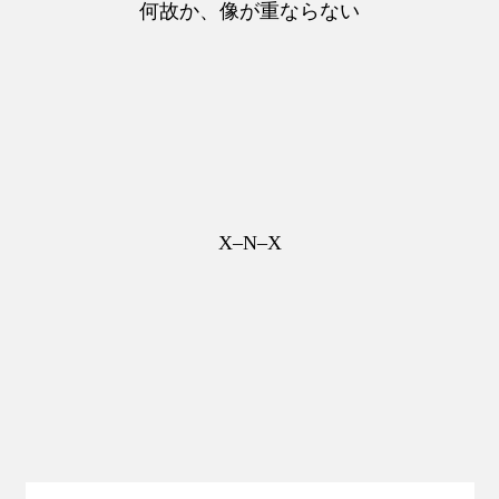
何故か、像が重ならない
X–N–X