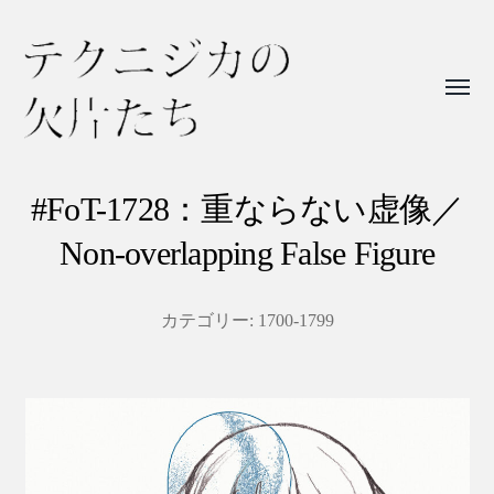
Toggl
menu
テ
ク
#FoT-1728：重ならない虚像／
ニ
Non-overlapping False Figure
ジ
カ
カテゴリー:
1700-1799
の
欠
片
た
ち