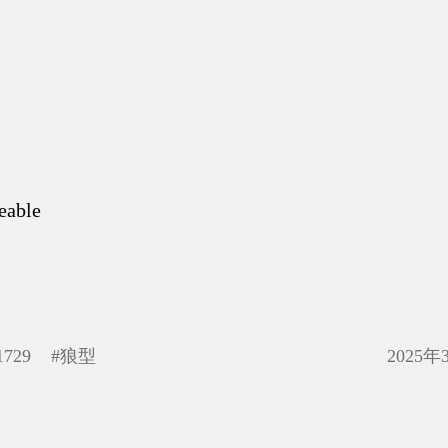
eable
1729
#
狼型
2025年