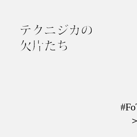
テ
ク
ニ
ジ
カ
の
#F
欠
＞
片
た