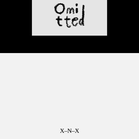
X–N–X