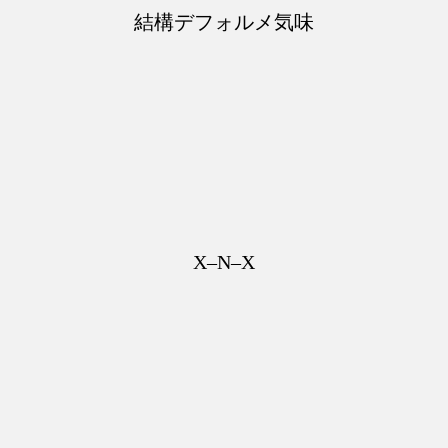
結構デフォルメ気味
X–N–X