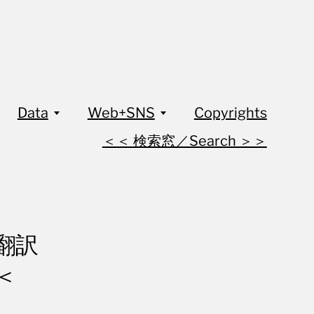
Data
Web+SNS
Copyrights
＜＜ 検索窓／Search ＞＞
再翻訳
”＜