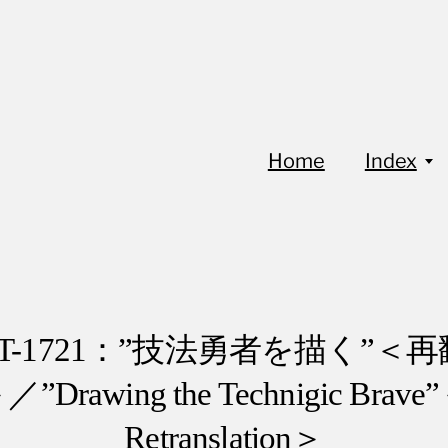
Home
Index
oT-1721：”技法勇者を描く”＜
／”Drawing the Technigic Brave
Retranslation＞