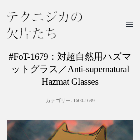
Toggl
menu
テ
ク
#FoT-1679：対超自然用ハズマ
ニ
ットグラス／Anti-supernatural
ジ
Hazmat Glasses
カ
の
カテゴリー:
1600-1699
欠
片
た
ち