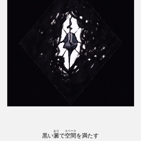
おり
スペース
黒い
澱
で
空間
を満たす