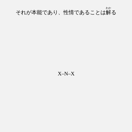
わか
それが本能であり、性情であることは
解
る
X–N–X