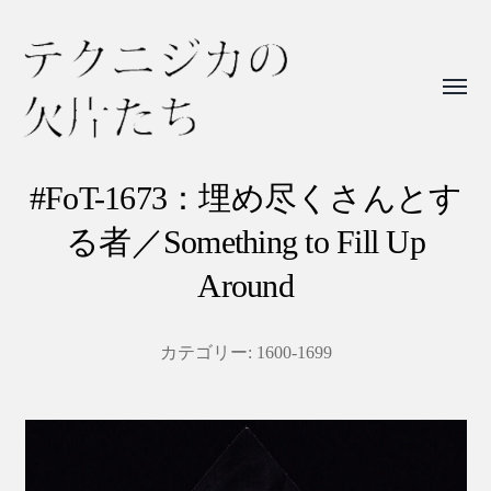
Toggl
menu
テ
ク
#FoT-1673：埋め尽くさんとす
ニ
る者／Something to Fill Up
ジ
Around
カ
の
カテゴリー:
1600-1699
欠
片
た
ち