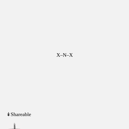
X–N–X
↡Shareable