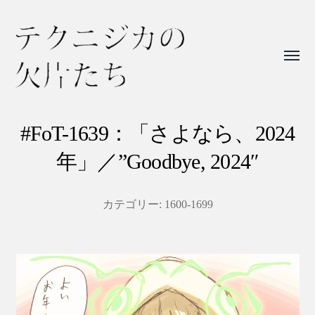
Toggl
menu
テ
ク
#FoT-1639：「さよなら、2024
ニ
年」／”Goodbye, 2024″
ジ
カ
カテゴリー:
1600-1699
の
欠
片
た
ち