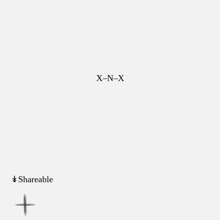
X–N–X
↡Shareable