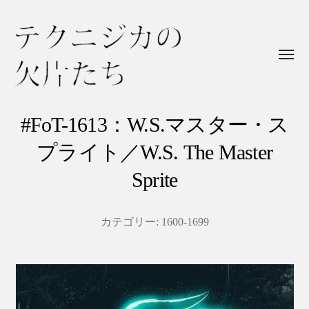
Toggl
menu
テ
ク
#FoT-1613：W.S.マスター・ス
ニ
プライト／W.S. The Master
ジ
Sprite
カ
の
カテゴリー:
1600-1699
欠
片
た
ち