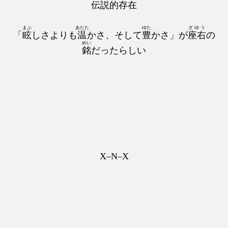
伝説的存在
まぶ
あたた
ゆた
ざゆう
「
眩
しさよりも
温
かさ、そして
豊
かさ」が
座右
の
めい
銘
だったらしい
X–N–X