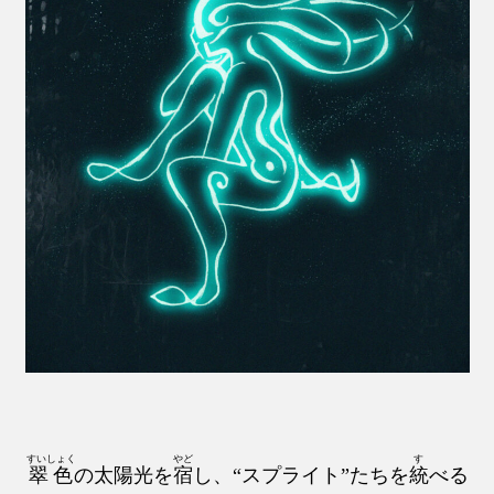
すいしょく
やど
す
翠色
の太陽光を
宿
し、“スプライト”たちを
統
べる