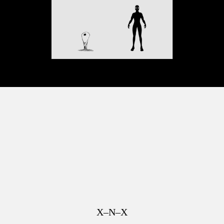
X–N–X