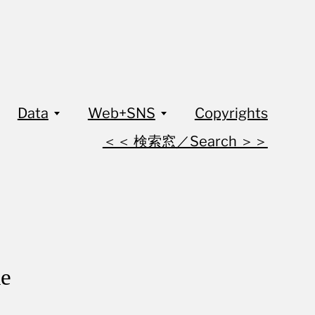
Data
Web+SNS
Copyrights
＜＜ 検索窓／Search ＞＞
e