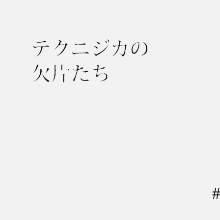
テ
ク
ニ
ジ
カ
の
欠
片
た