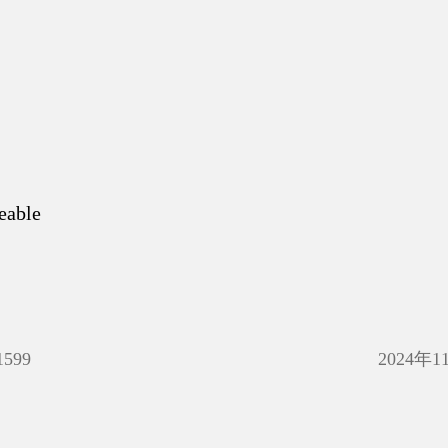
eable
1599
2024年1