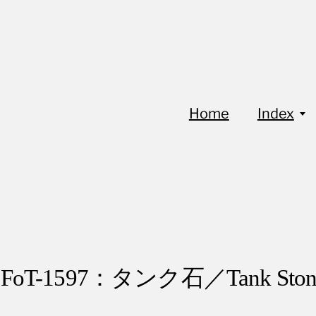
Home
Index
#FoT-1597：タンク石／Tank Ston