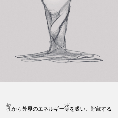
あな
など
孔
から外界のエネルギー
等
を吸い、貯蔵する