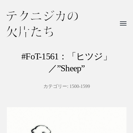
Toggl
menu
テ
ク
#FoT-1561：「ヒツジ」
ニ
／”Sheep”
ジ
カ
カテゴリー:
1500-1599
の
欠
片
た
ち