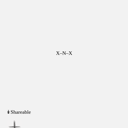
X–N–X
↡Shareable