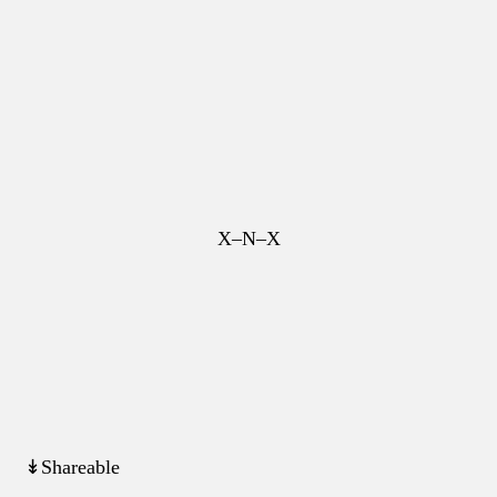
X–N–X
↡Shareable