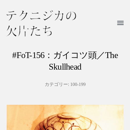
Toggl
menu
テ
ク
#FoT-156：ガイコツ頭／The
ニ
Skullhead
ジ
カ
カテゴリー:
100-199
の
欠
片
た
ち