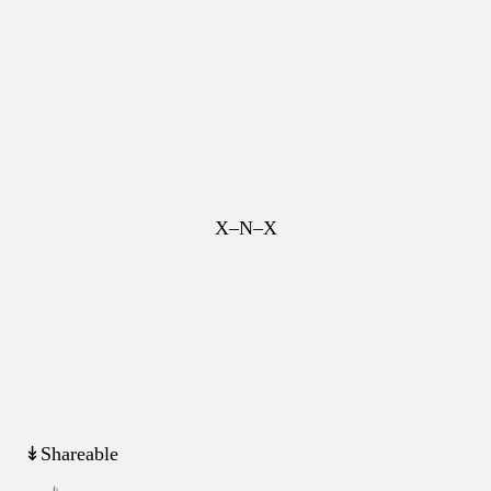
X–N–X
↡Shareable