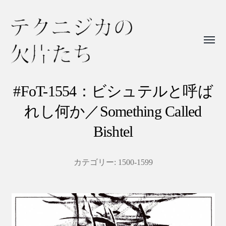
Toggl
menu
テ
ク
#FoT-1554：ビシュテルと呼ば
ニ
れし何か／Something Called
ジ
Bishtel
カ
の
カテゴリー:
1500-1599
欠
片
た
ち