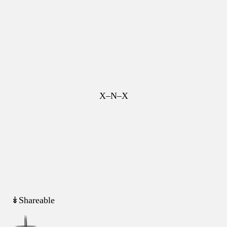
X–N–X
↡Shareable