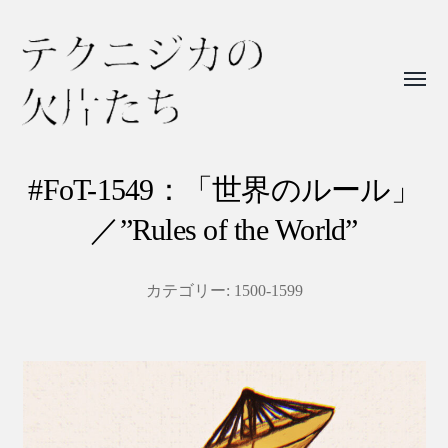
Toggl
menu
テ
ク
#FoT-1549：「世界のルール」
ニ
／”Rules of the World”
ジ
カ
カテゴリー:
1500-1599
の
欠
片
た
ち