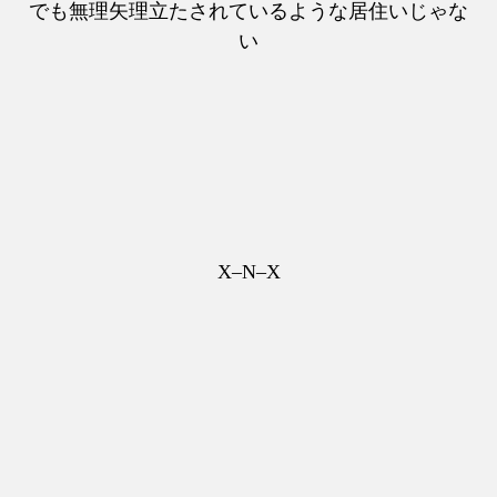
でも無理矢理立たされているような居住いじゃな
い
X–N–X