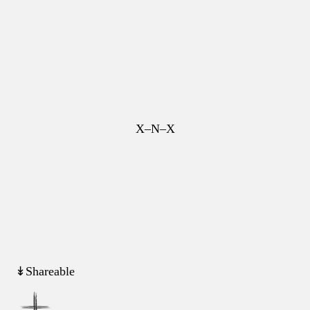
X–N–X
↡Shareable