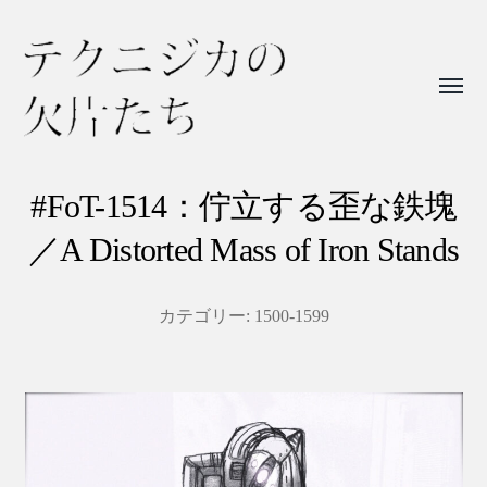
Toggl
menu
テ
ク
#FoT-1514：佇立する歪な鉄塊
ニ
／A Distorted Mass of Iron Stands
ジ
カ
カテゴリー:
1500-1599
の
欠
片
た
ち