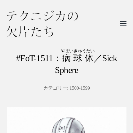
Toggl
menu
テ
ク
やまいきゅうたい
#FoT-1511：
病球体
／Sick
ニ
Sphere
ジ
カ
の
カテゴリー:
1500-1599
欠
片
た
ち