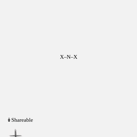
X–N–X
↡Shareable