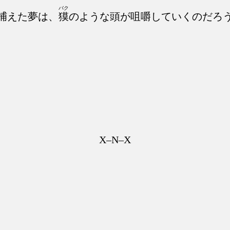
バク
捕えた夢は、
獏
のような頭が咀嚼していくのだろ
X–N–X