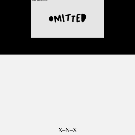
X–N–X