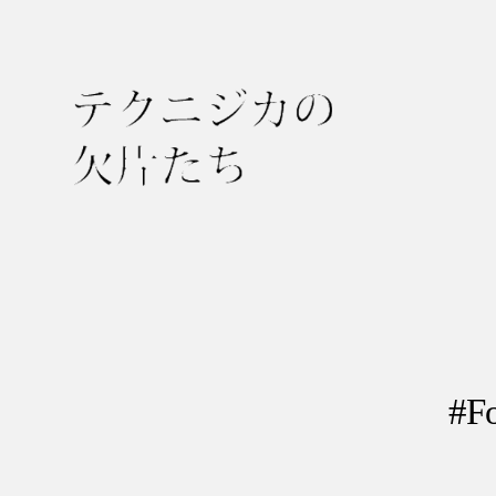
テ
ク
ニ
ジ
カ
の
#F
欠
片
た