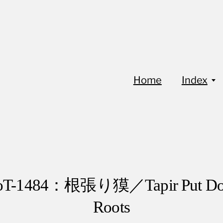
Home
Index
oT-1484：根張り獏／Tapir Put D
Roots