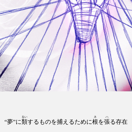
るい
ネ
ハ
“夢”に
類
するものを捕えるために
根
を
張
る存在