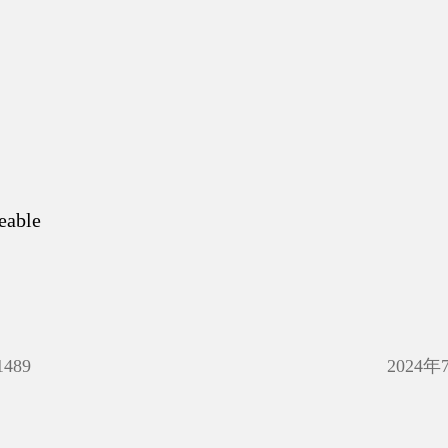
eable
1489
2024年