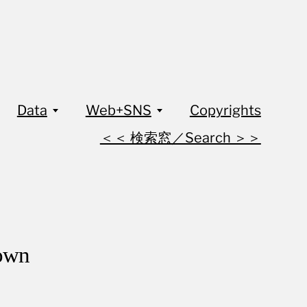
Data
Web+SNS
Copyrights
＜＜ 検索窓／Search ＞＞
own