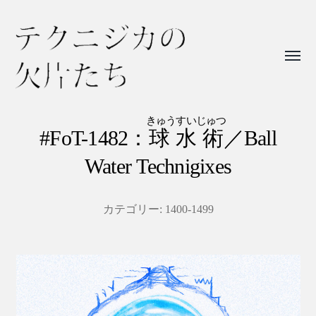
Toggl
menu
テ
ク
きゅうすいじゅつ
#FoT-1482：
球水術
／Ball
ニ
Water Technigixes
ジ
カ
の
カテゴリー:
1400-1499
欠
片
た
ち