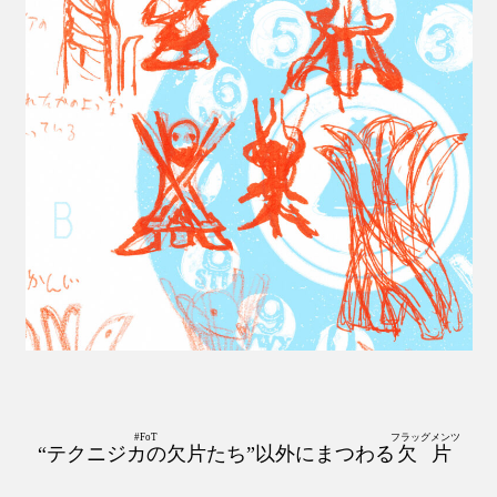
#FoT
フラッグメンツ
“
テクニジカの欠片たち
”以外にまつわる
欠片