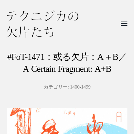
Toggl
menu
テ
ク
#FoT-1471：或る欠片：A＋B／
ニ
A Certain Fragment: A+B
ジ
カ
カテゴリー:
1400-1499
の
欠
片
た
ち