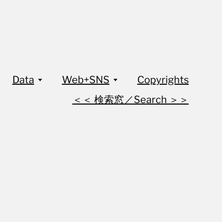
Data
Web+SNS
Copyrights
＜＜ 検索窓／Search ＞＞