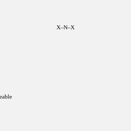
X–N–X
eable