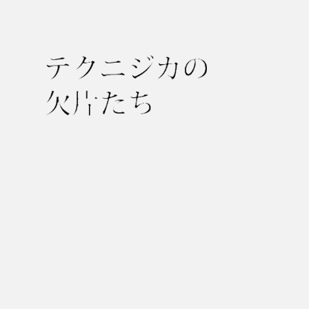
テ
ク
ニ
ジ
カ
の
欠
片
た