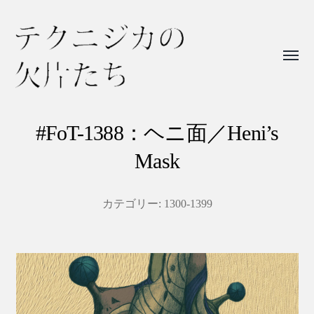
Toggl
menu
テ
ク
#FoT-1388：ヘニ面／Heni’s
ニ
Mask
ジ
カ
カテゴリー:
1300-1399
の
欠
片
た
ち