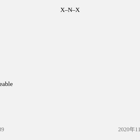
X–N–X
eable
39
2020年1