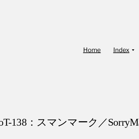
Home
Index
FoT-138：スマンマーク／SorryMa