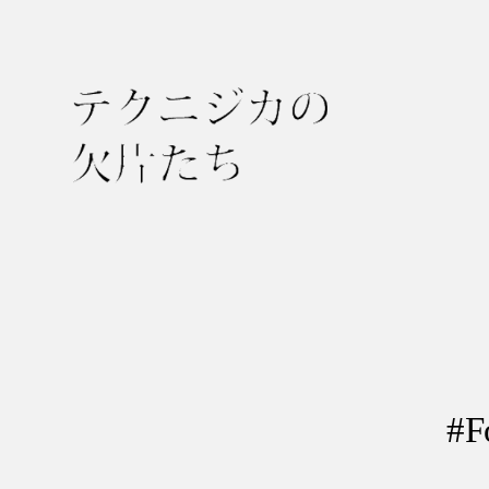
テ
ク
ニ
ジ
カ
の
欠
#
片
た