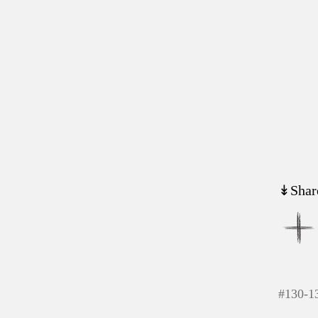
↡Shar
#
130-1