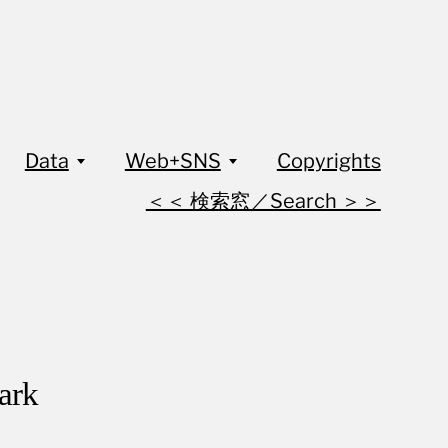
Data
Web+SNS
Copyrights
＜＜ 検索窓／Search ＞＞
rk