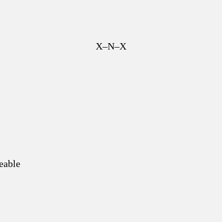
X–N–X
eable