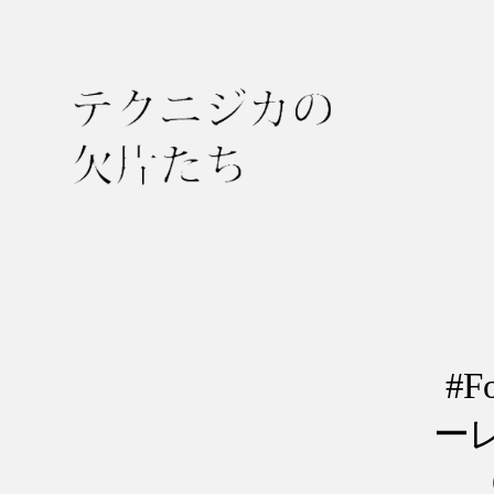
テ
ク
ニ
ジ
カ
の
#
欠
ーレ
片
た