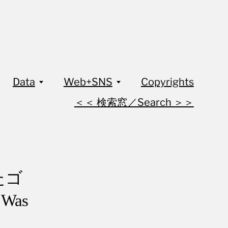
Data
Web+SNS
Copyrights
＜＜ 検索窓／Search ＞＞
たゴ
Was
＞