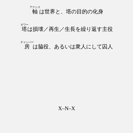
アクシス
軸
は世界と、塔の目的の化身
タワー
塔
は損壊／再生／生長を繰り返す主役
チャンバー
房
は脇役、あるいは衆人にして囚人
X–N–X