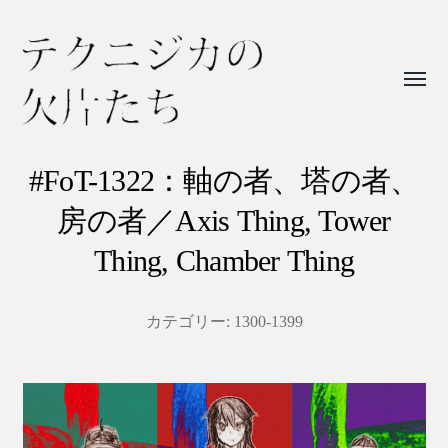
Toggl
menu
テ
ク
#FoT-1322：軸の者、塔の者、
ニ
房の者／Axis Thing, Tower
ジ
Thing, Chamber Thing
カ
の
カテゴリー:
1300-1399
欠
片
た
ち