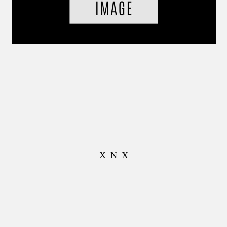
X–N–X