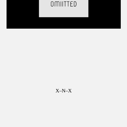
X–N–X