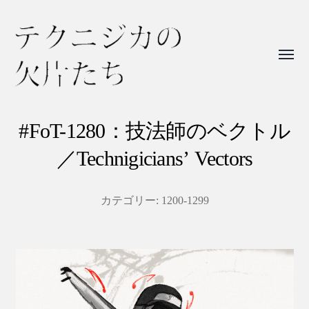
Toggl
menu
テ
ク
#FoT-1280：技法師のベクトル
ニ
／Technigicians’ Vectors
ジ
カ
カテゴリー:
1200-1299
の
欠
片
た
ち