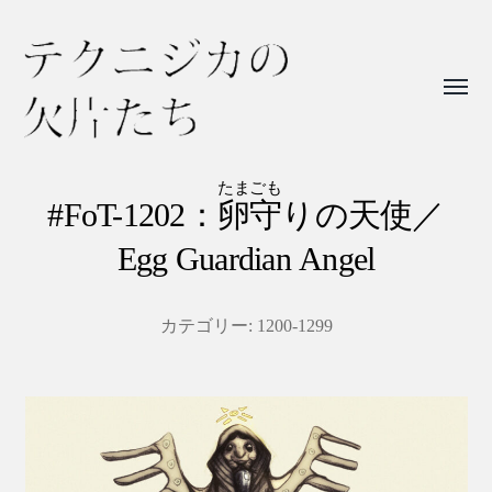
Toggl
menu
テ
ク
たまごも
#FoT-1202：
卵守
りの天使／
ニ
Egg Guardian Angel
ジ
カ
の
カテゴリー:
1200-1299
欠
片
た
ち