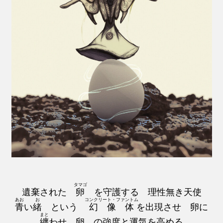
タマゴ
遺棄された
卵
を守護する 理性無き天使
あお
お
コンクリート・ファントム
青
い
緒
という
幻像体
を出現させ 卵に
まと
纏
わせ 卵 の強度と運気を高める