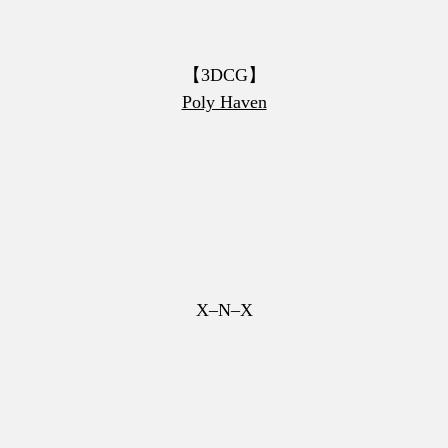
【3DCG】
Poly Haven
X–N–X