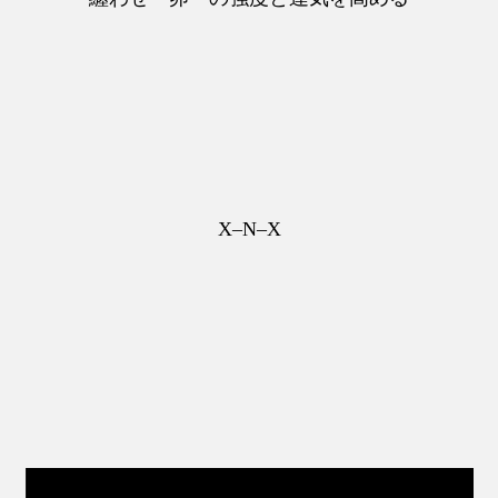
X–N–X