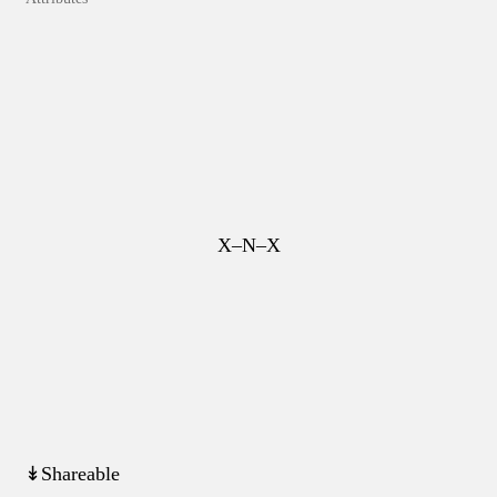
X–N–X
↡Shareable