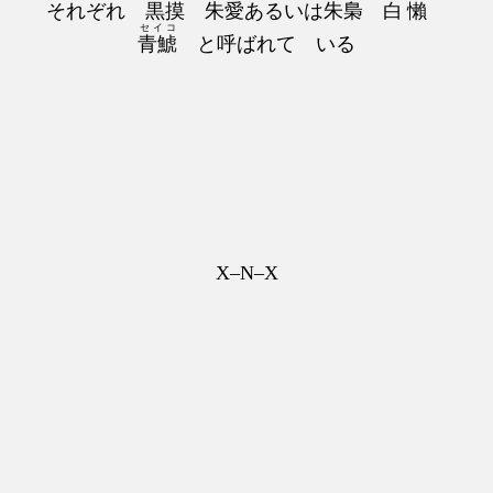
それぞれ
黒摸
朱愛
あるいは
朱梟
白懶
セイコ
青鯱
と呼ばれて いる
X–N–X