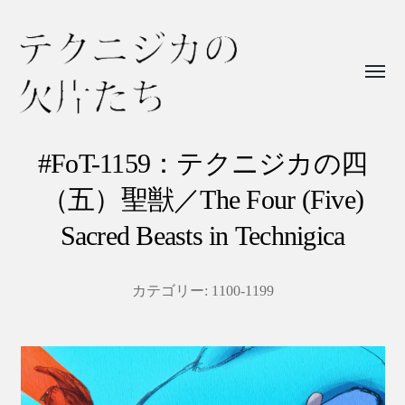
Toggl
menu
テ
ク
#FoT-1159：テクニジカの四
ニ
（五）聖獣／The Four (Five)
ジ
Sacred Beasts in Technigica
カ
の
カテゴリー:
1100-1199
欠
片
た
ち