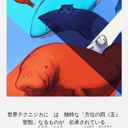
世界テクニジカに は 独特な「方位の四（五）
聖獣」なるものが 伝承されている
クロモ
シュナ
シュオウ
ビャクライ