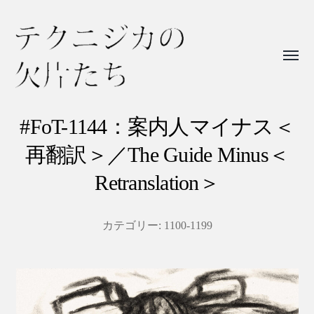
Toggl
menu
テ
ク
#FoT-1144：案内人マイナス＜
ニ
再翻訳＞／The Guide Minus＜
ジ
Retranslation＞
カ
の
カテゴリー:
1100-1199
欠
片
た
ち