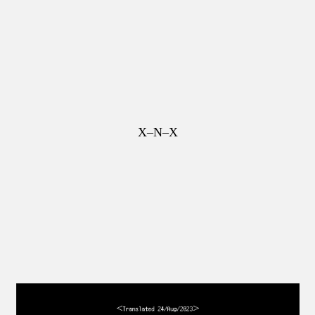
X–N–X