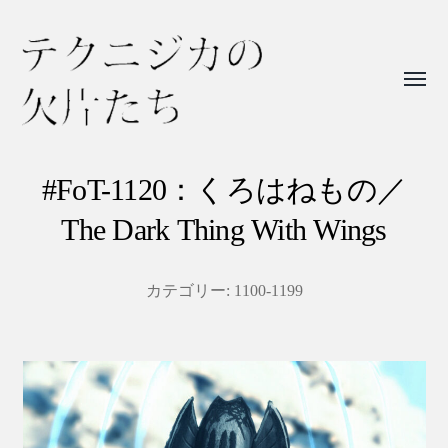
Toggl
menu
テ
ク
#FoT-1120：くろはねもの／
ニ
The Dark Thing With Wings
ジ
カ
カテゴリー:
1100-1199
の
欠
片
た
ち