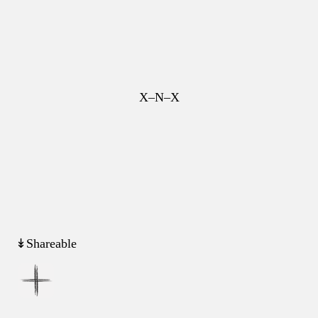
X–N–X
↡Shareable