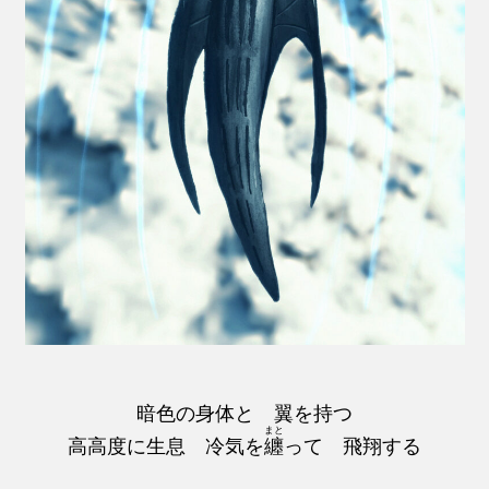
暗色の身体と 翼を持つ
まと
高高度に生息 冷気を
纏
って 飛翔する