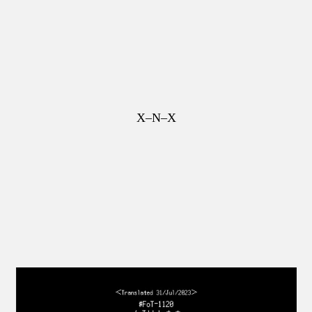
X–N–X