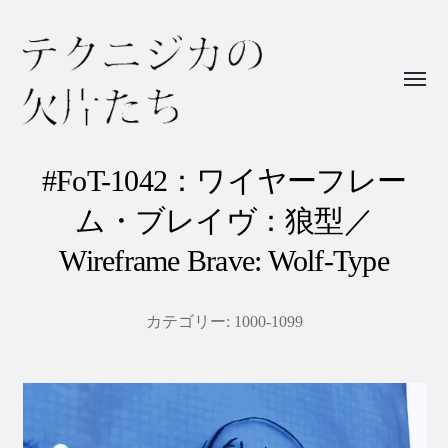
Toggl
menu
テ
ク
#FoT-1042：ワイヤーフレー
ニ
ム・ブレイヴ：狼型／
ジ
Wireframe Brave: Wolf-Type
カ
の
カテゴリー:
1000-1099
欠
片
た
ち