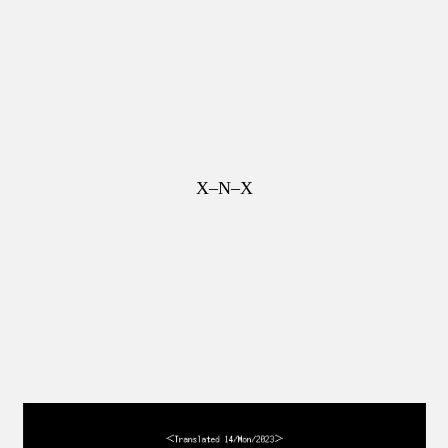
X–N–X