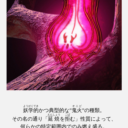
ようがくてき
オニビ
妖学的
かつ典型的な”
鬼火
”の種類。
えんしょう
こば
その名の通り「
延焼
を
拒
む」性質によって、
何らかの特定範囲内でのみ燃え盛る。