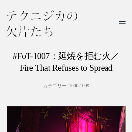
Toggl
menu
テ
ク
#FoT-1007：延焼を拒む火／
ニ
Fire That Refuses to Spread
ジ
カ
カテゴリー:
1000-1099
の
欠
片
た
ち