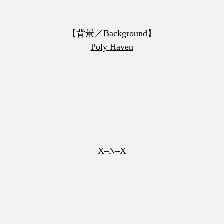
【背景／Background】
Poly Haven
X–N–X