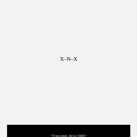
X–N–X