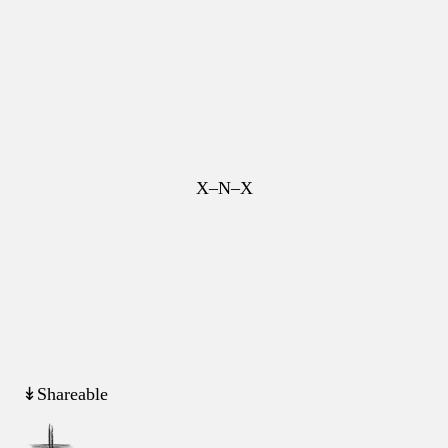
X–N–X
↡Shareable