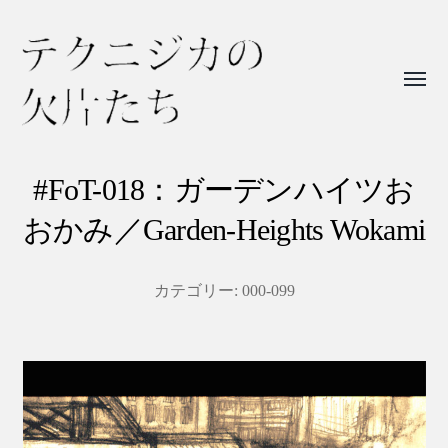
Toggl
menu
テ
ク
#FoT-018：ガーデンハイツお
ニ
おかみ／Garden-Heights Wokami
ジ
カ
カテゴリー:
000-099
の
欠
片
た
ち