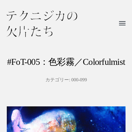
Toggl
menu
テ
ク
ニ
#FoT-005：色彩霧／Colorfulmist
ジ
カ
カテゴリー:
000-099
の
欠
片
た
ち