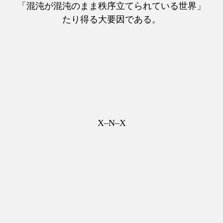
「混沌が混沌のまま秩序立てられている世界」
たり得る大要因である。
X–N–X