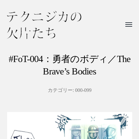
Toggl
menu
テ
ク
#FoT-004：勇者のボディ／The
ニ
Brave’s Bodies
ジ
カ
カテゴリー:
000-099
の
欠
片
た
ち