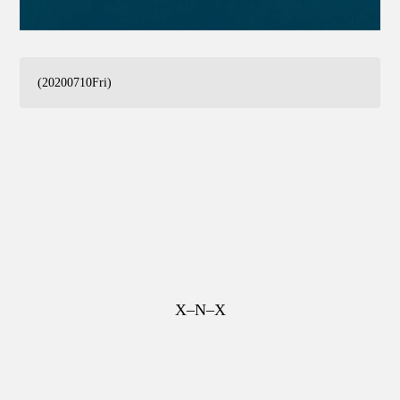
(20200710Fri)
X–N–X