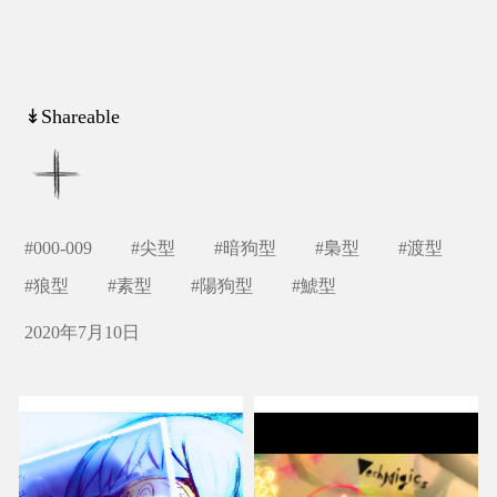
↡Shareable
#
000-009
#
尖型
#
暗狗型
#
梟型
#
渡型
#
狼型
#
素型
#
陽狗型
#
鯱型
2020年7月10日