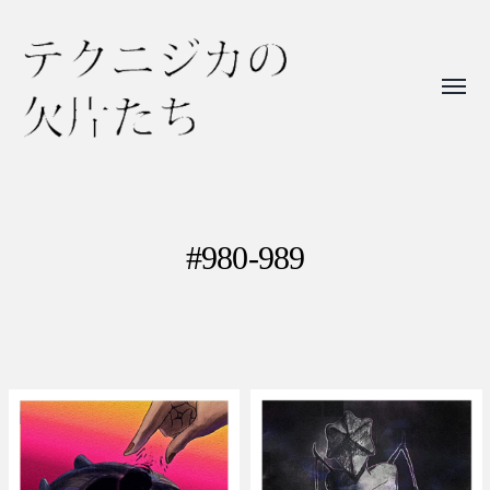
Toggl
menu
テ
ク
ニ
#980-989
ジ
カ
の
欠
片
た
ち
カオス
たね