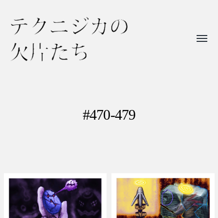
Toggl
menu
テ
ク
ニ
#470-479
ジ
カ
の
欠
片
た
ち